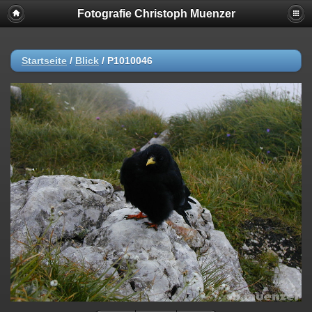
Fotografie Christoph Muenzer
Startseite
/
Blick
/
P1010046