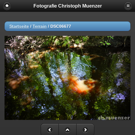
Fotografie Christoph Muenzer
Startseite
/
Terrain
/
DSC06677